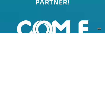
PARTNER!
L’alleanza strategica con
Comunità Energetiche S.p.A.:
un modello win-win per
crescere insieme
DIVENTA NOSTRO PARTNER