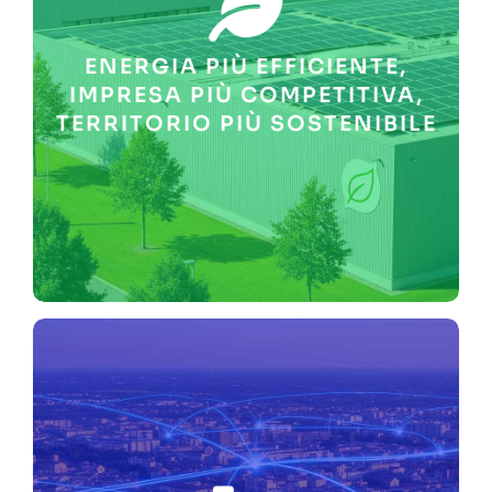
sostenibilità ambientale e a
operativa. Contribuiamo alla
rafforzandone l’autonomia
ENERGIA PIÙ EFFICIENTE,
energetici in bolletta,
ridurre e stabilizzare i costi
IMPRESA PIÙ COMPETITIVA,
Aiutiamo le PMI e i territori a
TERRITORIO PIÙ SOSTENIBILE
CONDIVIDERE I BENEFICI.
COSTI ENERGETICI,
AMBIENTALE, CONTENERE I
DIMINUIRE L’IMPATTO
MODELLI ENERGETICI SU
MISURA CON NOSTRI
INVESTIMENTI DIRETTI E
RISPARMIO IN BOLLETTA