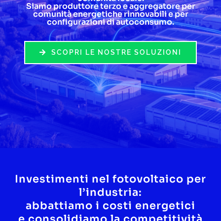
Siamo produttore terzo e aggregatore per
comunità energetiche rinnovabili e per
Lavora con noi
configurazioni di autoconsumo.
Contatti
SCOPRI LE NOSTRE SOLUZIONI
Investimenti nel fotovoltaico per
l’industria:
abbattiamo i costi energetici
e consolidiamo la competitività