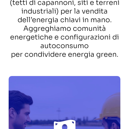
(tetti di capannoni, siti e terreni
industriali) per la vendita
dell’energia chiavi in mano.
Aggreghiamo comunità
energetiche e configurazioni di
autoconsumo
per condividere energia green.
UN TEAM DI PROFESSIONISTI
DIETRO LA TECNOLOGIA, UNA
PIATTAFORMA SOLIDA, UN
OBIETTIVO CONDIVISO.
Siamo una piattaforma di
FIEE
investimento al 100% del