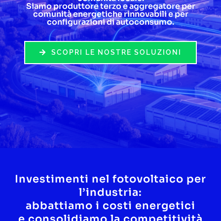
Siamo produttore terzo e aggregatore per
comunità energetiche rinnovabili e per
Lavora con noi
configurazioni di autoconsumo.
Contatti
SCOPRI LE NOSTRE SOLUZIONI
Investimenti nel fotovoltaico per
l’industria:
abbattiamo i costi energetici
e consolidiamo la competitività