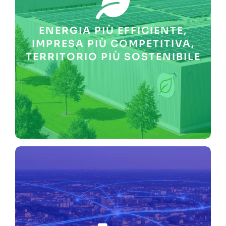
sostenibilità ambientale e a
operativa. Contribuiamo alla
rafforzandone l’autonomia
ENERGIA PIÙ EFFICIENTE,
energetici in bolletta,
ridurre e stabilizzare i costi
IMPRESA PIÙ COMPETITIVA,
Aiutiamo le PMI e i territori a
TERRITORIO PIÙ SOSTENIBILE
CONDIVIDERE I BENEFICI.
COSTI ENERGETICI,
AMBIENTALE, CONTENERE I
DIMINUIRE L’IMPATTO
MODELLI ENERGETICI SU
MISURA CON NOSTRI
INVESTIMENTI DIRETTI E
RISPARMIO IN BOLLETTA