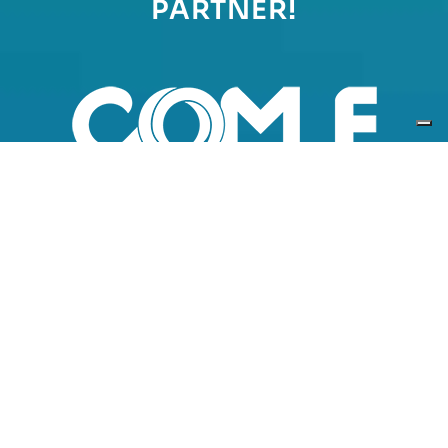
PARTNER!
L’alleanza strategica con
Comunità Energetiche S.p.A.:
un modello win-win per
crescere insieme
DIVENTA NOSTRO PARTNER