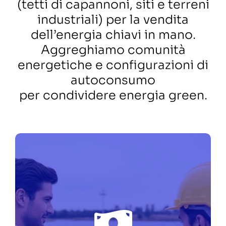
(tetti di capannoni, siti e terreni
industriali) per la vendita
dell’energia chiavi in mano.
Aggreghiamo comunità
energetiche e configurazioni di
autoconsumo
per condividere energia green.
UN TEAM DI PROFESSIONISTI
DIETRO LA TECNOLOGIA, UNA
PIATTAFORMA SOLIDA, UN
OBIETTIVO CONDIVISO.
Siamo una piattaforma di
FIEE
investimento al 100% del