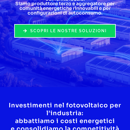
Siamo produttore terzo e aggregatore per
comunità energetiche rinnovabili e per
Lavora con noi
configurazioni di autoconsumo.
Contatti
SCOPRI LE NOSTRE SOLUZIONI
Investimenti nel fotovoltaico per
l’industria:
abbattiamo i costi energetici
e consolidiamo la competitività