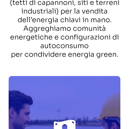
(tetti di capannoni, siti e terreni
industriali) per la vendita
dell’energia chiavi in mano.
Aggreghiamo comunità
energetiche e configurazioni di
autoconsumo
per condividere energia green.
UN TEAM DI PROFESSIONISTI
DIETRO LA TECNOLOGIA, UNA
PIATTAFORMA SOLIDA, UN
OBIETTIVO CONDIVISO.
Siamo una piattaforma di
FIEE
investimento al 100% del