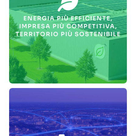
sostenibilità ambientale e a
operativa. Contribuiamo alla
rafforzandone l’autonomia
ENERGIA PIÙ EFFICIENTE,
energetici in bolletta,
ridurre e stabilizzare i costi
IMPRESA PIÙ COMPETITIVA,
Aiutiamo le PMI e i territori a
TERRITORIO PIÙ SOSTENIBILE
CONDIVIDERE I BENEFICI.
COSTI ENERGETICI,
AMBIENTALE, CONTENERE I
DIMINUIRE L’IMPATTO
MODELLI ENERGETICI SU
MISURA CON NOSTRI
INVESTIMENTI DIRETTI E
RISPARMIO IN BOLLETTA