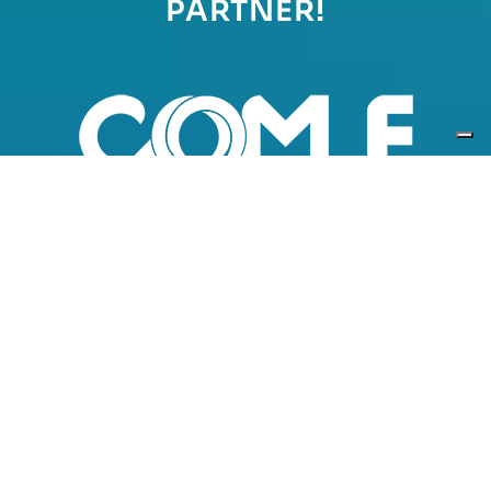
PARTNER!
L’alleanza strategica con
Comunità Energetiche S.p.A.:
un modello win-win per
crescere insieme
DIVENTA NOSTRO PARTNER