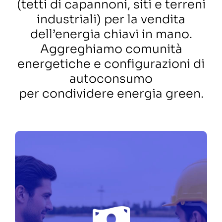
(tetti di capannoni, siti e terreni
industriali) per la vendita
dell’energia chiavi in mano.
Aggreghiamo comunità
energetiche e configurazioni di
autoconsumo
per condividere energia green.
UN TEAM DI PROFESSIONISTI
DIETRO LA TECNOLOGIA, UNA
PIATTAFORMA SOLIDA, UN
OBIETTIVO CONDIVISO.
Siamo una piattaforma di
FIEE
investimento al 100% del