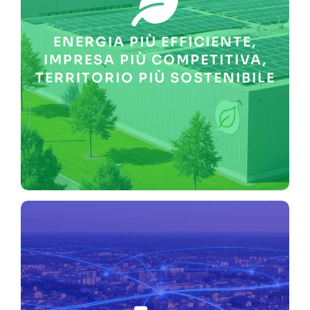
sostenibilità ambientale e a
operativa. Contribuiamo alla
rafforzandone l’autonomia
ENERGIA PIÙ EFFICIENTE,
energetici in bolletta,
ridurre e stabilizzare i costi
IMPRESA PIÙ COMPETITIVA,
Aiutiamo le PMI e i territori a
TERRITORIO PIÙ SOSTENIBILE
CONDIVIDERE I BENEFICI.
COSTI ENERGETICI,
AMBIENTALE, CONTENERE I
DIMINUIRE L’IMPATTO
MODELLI ENERGETICI SU
MISURA CON NOSTRI
INVESTIMENTI DIRETTI E
RISPARMIO IN BOLLETTA