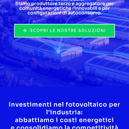
Siamo produttore terzo e aggregatore per
comunità energetiche rinnovabili e per
Lavora con noi
configurazioni di autoconsumo.
Contatti
SCOPRI LE NOSTRE SOLUZIONI
Investimenti nel fotovoltaico per
l’industria:
abbattiamo i costi energetici
e consolidiamo la competitività