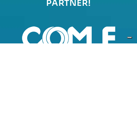
PARTNER!
L’alleanza strategica con
Comunità Energetiche S.p.A.:
un modello win-win per
crescere insieme
DIVENTA NOSTRO PARTNER