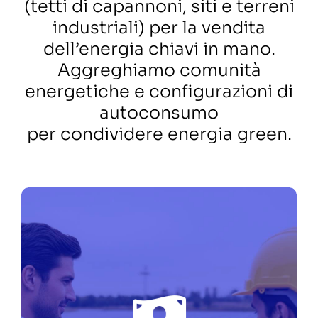
(tetti di capannoni, siti e terreni
industriali) per la vendita
dell’energia chiavi in mano.
Aggreghiamo comunità
energetiche e configurazioni di
autoconsumo
per condividere energia green.
UN TEAM DI PROFESSIONISTI
DIETRO LA TECNOLOGIA, UNA
PIATTAFORMA SOLIDA, UN
OBIETTIVO CONDIVISO.
Siamo una piattaforma di
FIEE
investimento al 100% del