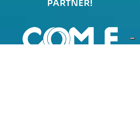
PARTNER!
L’alleanza strategica con
Comunità Energetiche S.p.A.:
un modello win-win per
crescere insieme
DIVENTA NOSTRO PARTNER