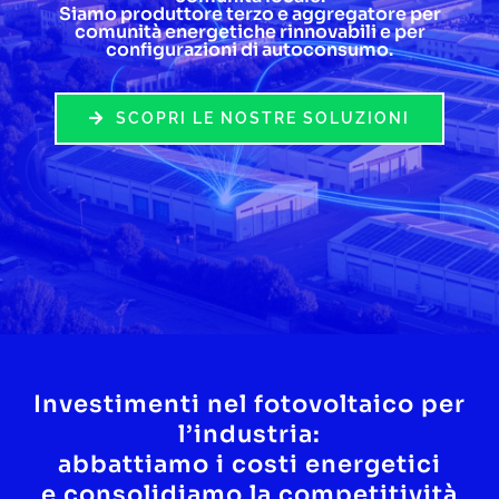
Siamo produttore terzo e aggregatore per
comunità energetiche rinnovabili e per
Lavora con noi
configurazioni di autoconsumo.
Contatti
SCOPRI LE NOSTRE SOLUZIONI
Investimenti nel fotovoltaico per
l’industria:
abbattiamo i costi energetici
e consolidiamo la competitività