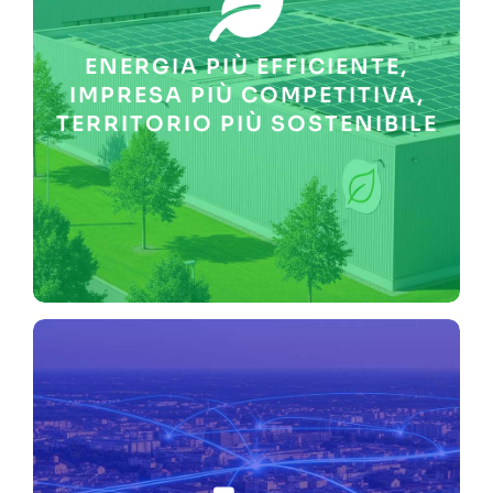
sostenibilità ambientale e a
operativa. Contribuiamo alla
rafforzandone l’autonomia
ENERGIA PIÙ EFFICIENTE,
energetici in bolletta,
ridurre e stabilizzare i costi
IMPRESA PIÙ COMPETITIVA,
Aiutiamo le PMI e i territori a
TERRITORIO PIÙ SOSTENIBILE
CONDIVIDERE I BENEFICI.
COSTI ENERGETICI,
AMBIENTALE, CONTENERE I
DIMINUIRE L’IMPATTO
MODELLI ENERGETICI SU
MISURA CON NOSTRI
INVESTIMENTI DIRETTI E
RISPARMIO IN BOLLETTA