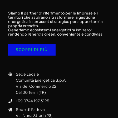
Lavora con noi
Siamo il partner di riferimento per le imprese e i
territori che aspirano a trasformare la gestione
energetica in un asset strategico per supportare la
propria crescita.
Contatti
Generiamo ecosistemi energetici “a km zero”,
rendendo l’energia green, conveniente e condivisa.
SCOPRI DI PIÙ
Sede Legale
Comunità Energetica S.p.A.
Via del Commercio 22,
05100 Terni (TR)
+39 0744 197 3125
Sede di Padova
Via Nona Strada 23,