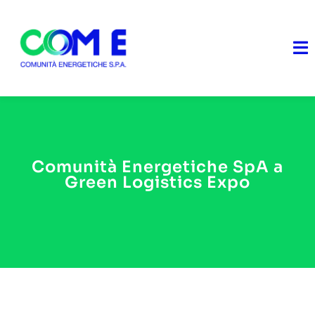
Skip
to
content
To
Na
Home
Chi Siamo
Comunità Energetiche SpA a
Green Logistics Expo
Cosa facciamo
Soluzioni
Diventa Partner
News & Doc