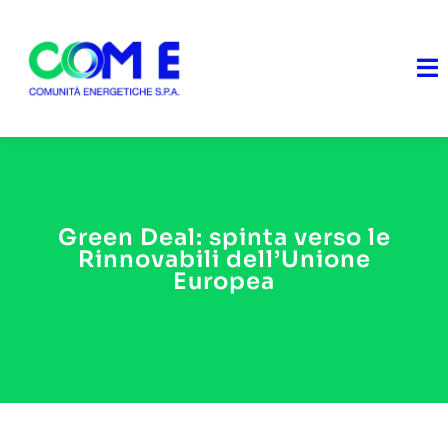
Skip
to
content
To
Na
Home
Chi Siamo
Green Deal: spinta verso le
Rinnovabili dell’Unione
Cosa facciamo
Europea
Soluzioni
Diventa Partner
News & Doc