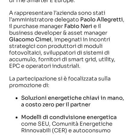
di The Smarter E Europe.
A rappresentare l’azienda sono stati
Lavora con noi
l’amministratore delegato
Paolo Allegretti
,
il purchase manager
Fabio Neri
e il
Contatti
business developer & asset manager
Giacomo Cimei
, impegnati in incontri
strategici con produttori di moduli
fotovoltaici, sviluppatori di sistemi di
accumulo, fornitori di smart grid, utility,
EPC e operatori industriali.
La partecipazione si è focalizzata sulla
promozione di:
Soluzioni energetiche chiavi in mano,
a costo zero per il partner
Modelli di condivisione energetica
come SEU, Comunità Energetiche
Rinnovabili (CER) e autoconsumo