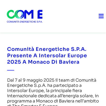
Skip
to
content
To
Na
Home
Comunità Energetiche S.p.A.
Chi Siamo
Presente A Intersolar Europe
2025 A Monaco Di Baviera
Cosa facciamo
Soluzioni
Dal 7 al 9 maggio 2025 il team di Comunità
Energetiche S.p.A. ha partecipato a
Diventa Partner
Intersolar Europe, la principale fiera
internazionale dedicata all’energia solare, in
programma a Monaco di Baviera nell’ambito
News & Doc