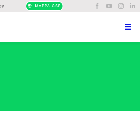
gy
MAPPA GSE
Tog
Nav