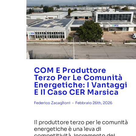
News & Doc
Lavora con noi
Contatti
COM E Produttore
Terzo Per Le Comunità
Energetiche: I Vantaggi
E Il Caso CER Marsica
Federico Zacaglioni
-
Febbraio 26th, 2026
Il produttore terzo per le comunità
energetiche è una leva di
competitività, incremento dei