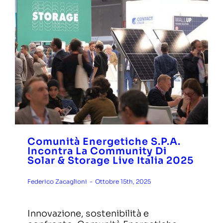
Lavora con noi
Contatti
Comunità Energetiche S.p.A.
Incontra La Community Di
Solar & Storage Live Italia 2025
Federico Zacaglioni
-
Ottobre 15th, 2025
Innovazione, sostenibilità e