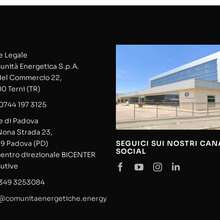
 Legale
nità Energetica S.p.A.
del Commercio 22,
0 Terni (TR)
0744 197 3125
 di Padova
Nona Strada 23,
SEGUICI SUI NOSTRI CAN
9 Padova (PD)
SOCIAL
centro direzionale BICENTER
utive
 349 3253084
@comunitaenergetiche.energy