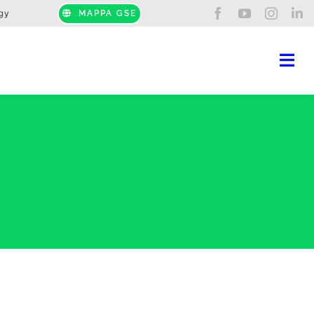
gy
MAPPA GSE
Tog
Nav