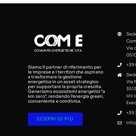
Sede
Comu
Via 
0510
+39 
Siamo il partner di riferimento per
le imprese e i territori che aspirano
Sede
a trasformare la gestione
energetica in un asset strategico
Via 
per supportare la propria crescita.
3512
Generiamo ecosistemi energetici “a
c/o 
km zero”, rendendo l’energia green,
conveniente e condivisa.
Exec
+39
SCOPRI DI PIÙ
info