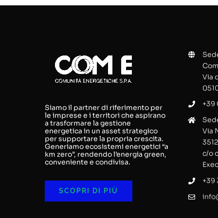
Sede
Comu
Via 
0510
+39 
Siamo il partner di riferimento per
le imprese e i territori che aspirano
Sede
a trasformare la gestione
energetica in un asset strategico
Via 
per supportare la propria crescita.
3512
Generiamo ecosistemi energetici “a
c/o 
km zero”, rendendo l’energia green,
conveniente e condivisa.
Exec
+39
SCOPRI DI PIÙ
info