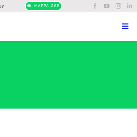
gy
MAPPA GSE
Tog
Nav