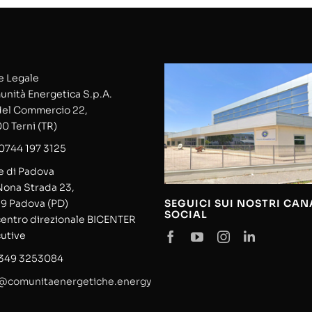
 Legale
nità Energetica S.p.A.
del Commercio 22,
0 Terni (TR)
0744 197 3125
 di Padova
Nona Strada 23,
SEGUICI SUI NOSTRI CAN
9 Padova (PD)
SOCIAL
centro direzionale BICENTER
utive
 349 3253084
@comunitaenergetiche.energy