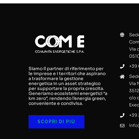
Sede
Comu
Via 
0510
+39 
Siamo il partner di riferimento per
le imprese e i territori che aspirano
Sede
a trasformare la gestione
energetica in un asset strategico
Via 
per supportare la propria crescita.
3512
Generiamo ecosistemi energetici “a
c/o 
km zero”, rendendo l’energia green,
conveniente e condivisa.
Exec
+39
SCOPRI DI PIÙ
info