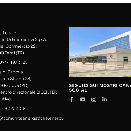
 Legale
nità Energetica S.p.A.
del Commercio 22,
0 Terni (TR)
0744 197 3125
 di Padova
Nona Strada 23,
SEGUICI SUI NOSTRI CAN
9 Padova (PD)
SOCIAL
centro direzionale BICENTER
utive
 349 3253084
@comunitaenergetiche.energy